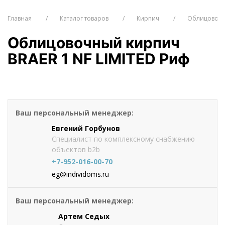
Главная
Каталог товаров
Кирпич
Облицовочн
Облицовочный кирпич
BRAER 1 NF LIMITED Риф
от 48.81
руб./шт
Оформить заказ
Ваш персональный менеджер:
Евгений Горбунов
Специалист по комплексному снабжению
объектов b2b
+7-952-016-00-70
eg@individoms.ru
Ваш персональный менеджер:
Артем Седых