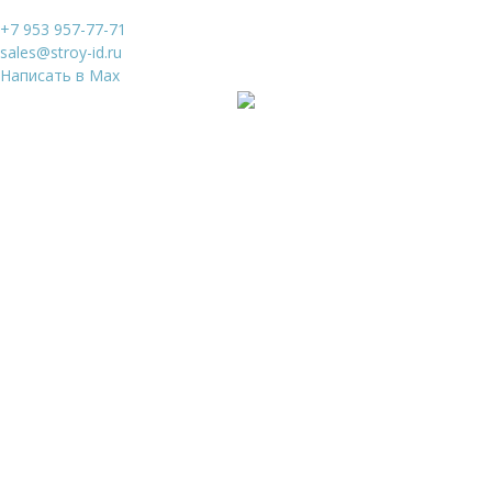
+7 953 957-77-71
sales@stroy-id.ru
Написать в Max
Ваше имя
*
Ваш телефон
*
Я даю свое согласие на обработку
Персональных
данных
и согласен с
Политикой конфиденциальности
и
Пользовательским соглашением
Заказать звонок