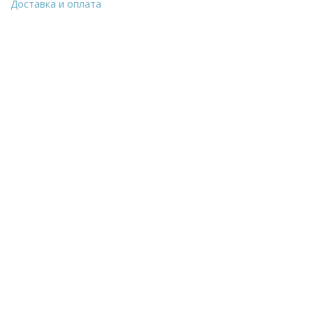
Доставка и оплата
Уточнить стоимость
ФИО
*
Количество
E-Mail
Телефон
*
Город