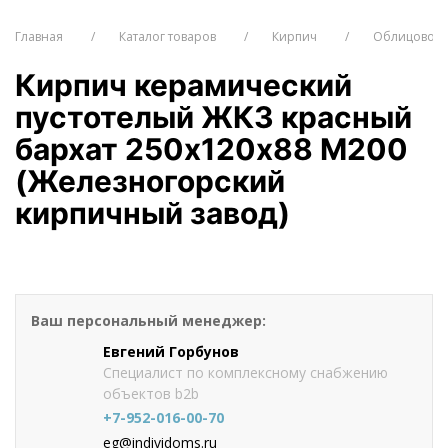
Главная
Каталог товаров
Кирпич
Облицовочн
Кирпич керамический
пустотелый ЖКЗ красный
бархат 250х120х88 М200
(Железногорский
кирпичный завод)
от 31.1
руб./шт
Оформить заказ
Ваш персональный менеджер:
Евгений Горбунов
Специалист по комплексному снабжению
объектов b2b
+7-952-016-00-70
eg@individoms.ru