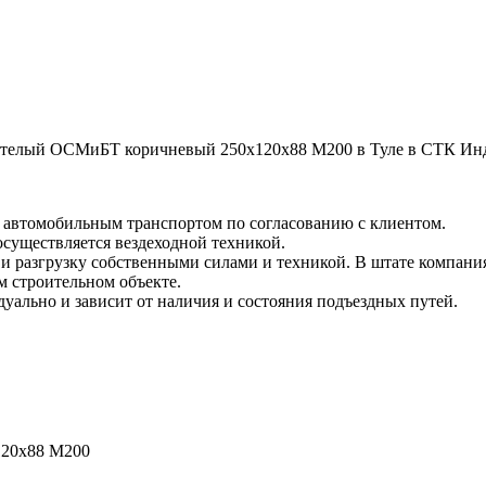
телый ОСМиБТ коричневый 250х120х88 М200 в Туле в СТК Индив
и автомобильным транспортом по согласованию с клиентом.
 осуществляется вездеходной техникой.
и разгрузку собственными силами и техникой. В штате компания
м строительном объекте.
уально и зависит от наличия и состояния подъездных путей.
120х88 М200