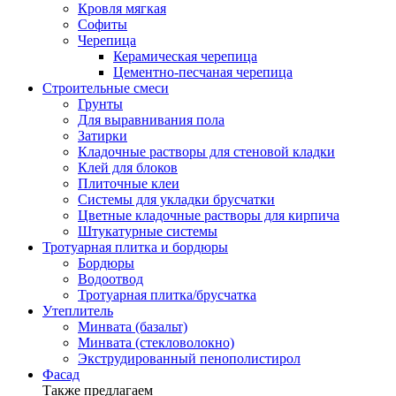
Кровля мягкая
Софиты
Черепица
Керамическая черепица
Цементно-песчаная черепица
Строительные смеси
Грунты
Для выравнивания пола
Затирки
Кладочные растворы для стеновой кладки
Клей для блоков
Плиточные клеи
Системы для укладки брусчатки
Цветные кладочные растворы для кирпича
Штукатурные системы
Тротуарная плитка и бордюры
Бордюры
Водоотвод
Тротуарная плитка/брусчатка
Утеплитель
Минвата (базальт)
Минвата (стекловолокно)
Экструдированный пенополистирол
Фасад
Также предлагаем