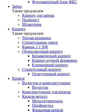
Фундаментный блок ФБС
Забор
Также предлагаем
Кирпич для забора
Профлист
Штакетник
Кирпич
Также предлагаем
Теплая керамика
Строительные смеси
Камень 2,1 НФ
Облицовочный кирпич
Керамический кирпич
Кирпич ручной формовки
Клинкерный кирпич
Строительный кирпич
Огнеупорный кирпич
Кровля
Водосток и комплектующие
Водосток
Комплектующие для кровли
Кровля металл
Металлочерепица
Профнастил
Фальцевая кровля