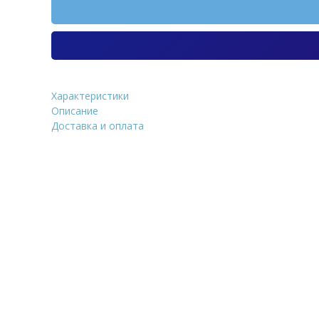
Характеристики
Сайдинг Stynergy Корабельн
Описание
PRINT Дуб серый 3D (WOM0
Доставка и оплата
Уточнить стоим
ФИО
*
Количество