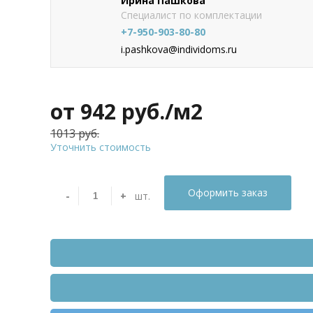
Ирина Пашкова
Специалист по комплектации
+7-950-903-80-80
i.pashkova@individoms.ru
от 942
руб./м2
1013 руб.
Уточнить стоимость
Оформить заказ
-
+
шт.