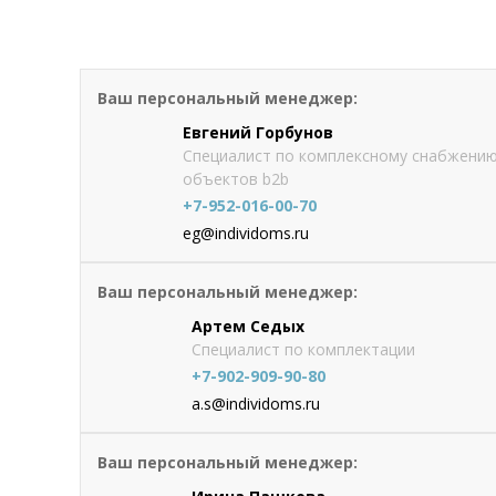
Сайдинг Stynergy Корабельная 
от 942
руб./м2
Ваш персональный менеджер:
Оформить
заказ
Евгений Горбунов
1013 руб.
Специалист по комплексному снабжени
объектов b2b
+7-952-016-00-70
eg@individoms.ru
Ваш персональный менеджер:
Артем Седых
Специалист по комплектации
+7-902-909-90-80
a.s@individoms.ru
Ваш персональный менеджер: