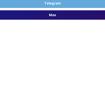
Telegram
Max
ая доска
1) 0.45
ость