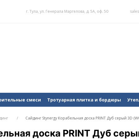
г. Тула, ул. Генерала Маргелова, д. 5А, оф. 50
sale
оительные смеси
Тротуарная плитка и бордюры
Утеп
динг
Сайдинг Stynergy Корабельная доска PRINT Дуб серый 3D (W
ельная доска PRINT Дуб серы