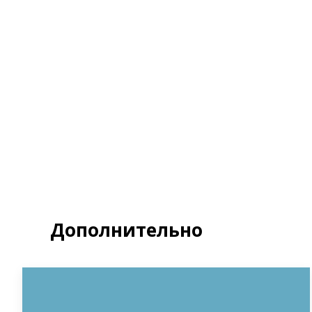
Я д
Полит
З
Дополнительно