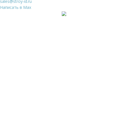
sales@stroy-id.ru
Написать в Max
Ваше имя
*
Ваш телефон
*
Я даю свое согласие на обработку
Персональных
данных
и согласен с
Политикой конфиденциальности
и
Пользовательским соглашением
Заказать звонок
Ваше имя
*