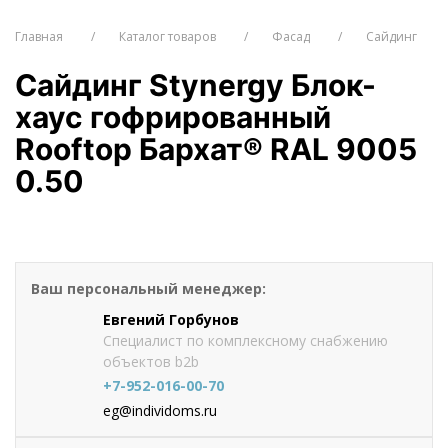
Главная
Каталог товаров
Фасад
Сайдинг
Сайдинг Stynergy Блок-
хаус гофрированный
Rooftop Бархат® RAL 9005
0.50
от 1108
руб./м2
Оформить заказ
1260 руб.
Ваш персональный менеджер:
Евгений Горбунов
Специалист по комплексному снабжению
объектов b2b
+7-952-016-00-70
eg@individoms.ru