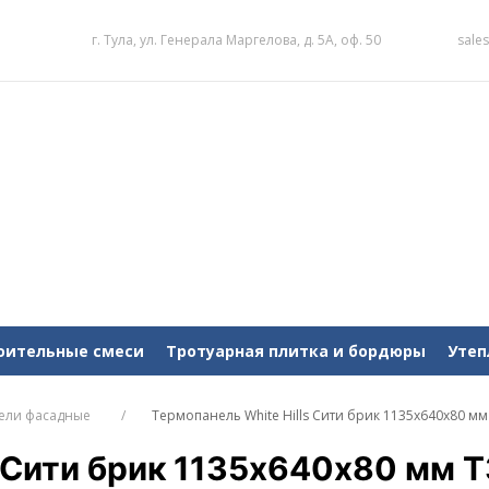
г. Тула, ул. Генерала Маргелова, д. 5А, оф. 50
sale
оительные смеси
Тротуарная плитка и бордюры
Утеп
ели фасадные
Термопанель White Hills Сити брик 1135х640х80 мм
s Сити брик 1135х640х80 мм 