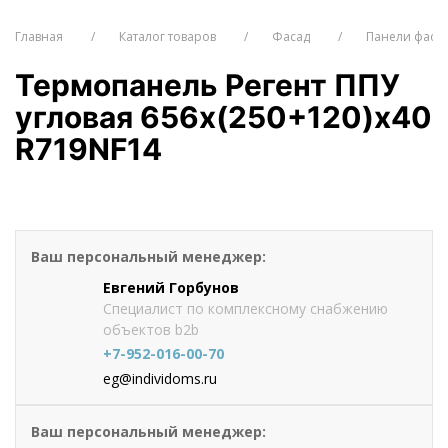
Главная
Каталог товаров
Фасад
Панели фаса
Термопанель Регент ППУ
угловая 656х(250+120)х40
R719NF14
от 2567
руб./шт
Оформить заказ
Ваш персональный менеджер:
Евгений Горбунов
Специалист по комплексному снабжению
объектов b2b
+7-952-016-00-70
eg@individoms.ru
Ваш персональный менеджер: