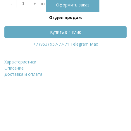
-
+
шт.
Оформить заказ
Отдел продаж
Купить в 1 клик
+7 (953) 957-77-71
Telegram
Max
Характеристики
Термопанель Регент П
Описание
Доставка и оплата
Уточнить стоимость
ФИО
*
Количество