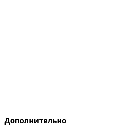
Я даю свое согласие на обработку
Персональных данных
и согласен с
Политикой
конфиденциальности
и
Пользовательским
соглашением
Заказать
Дополнительно