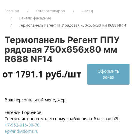
Главная
Каталог товаров
Фасад
Панели фасадные
Термопанель Регент ППУ рядовая 750х656х80 мм R688 NF14
Термопанель Регент ППУ
рядовая 750х656х80 мм
R688 NF14
от 1791.1
руб./шт
Оформить
заказ
Ваш персональный менеджер:
Евгений Горбунов
Специалист по комплексному снабжению объектов b2b
+7-952-016-00-70
eg@individoms.ru