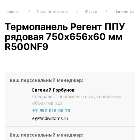
Главная
Каталог товаров
Фасад
Панели фаса
Термопанель Регент ППУ
рядовая 750х656х60 мм
R500NF9
от 1317.8
руб./шт
Оформить заказ
Ваш персональный менеджер:
Евгений Горбунов
Специалист по комплексному снабжению
объектов b2b
+7-952-016-00-70
eg@individoms.ru
Ваш персональный менеджер: