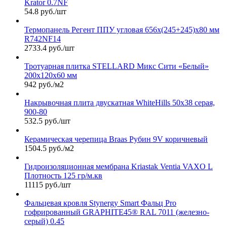
Krator 0.7NF
54.8 руб./шт
Термопанель Регент ППУ угловая 656х(245+245)х80 мм
R742NF14
2733.4 руб./шт
Тротуарная плитка STELLARD Микс Сити «Белый»
200х120х60 мм
942 руб./м2
Накрывочная плита двускатная WhiteHills 50х38 серая,
900-80
532.5 руб./шт
Керамическая черепица Braas Рубин 9V коричневый
1504.5 руб./м2
Гидроизоляционная мембрана Kriastak Ventia VAXO L
Плотность 125 гр/м.кв
11115 руб./шт
Фальцевая кровля Stynergy Smart Фальц Pro
гофрированный GRAPHITE45® RAL 7011 (железно-
серый) 0.45