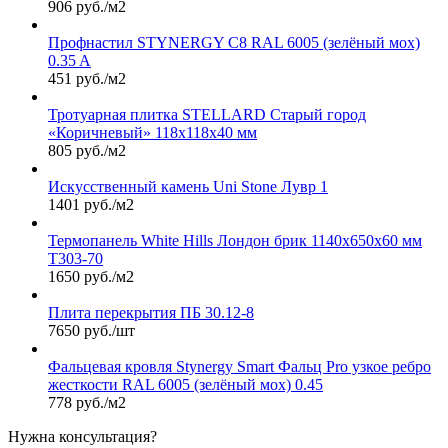
906 руб./м2
Профнастил STYNERGY С8 RAL 6005 (зелёный мох)
0.35 A
451 руб./м2
Тротуарная плитка STELLARD Старый город
«Коричневый» 118х118х40 мм
805 руб./м2
Искусственный камень Uni Stone Лувр 1
1401 руб./м2
Термопанель White Hills Лондон брик 1140х650х60 мм
Т303-70
1650 руб./м2
Плита перекрытия ПБ 30.12-8
7650 руб./шт
Фальцевая кровля Stynergy Smart Фальц Pro узкое ребро
жесткости RAL 6005 (зелёный мох) 0.45
778 руб./м2
Нужна консультация?