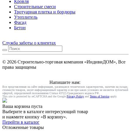
Кровля
Строительные смеси
Тротуарная плитка и бордюры
Утеплитель
Фасад
Бетон
Служба заботы о клиентах
© 2026 Строительно-торговая компания «ИндивиДОМ», Все
права защищены
Напишите нам:
Вся представленная на сайте информация, касающаяся технических характеристик, наличия на складе,
стоимости товаров, носит информационный характер и ни при каких условиях не является публичной
офертой, определяемой положениями Статьи 437(2) Гражданского кодекса РФ.
This site is protected by reCAPTCHA and the Google
Privacy Policy
and
Terms of Service
apply.
Ваша корзина пуста
Выберите в каталоге интересующий товар
и нажмите кнопку «В корзину».
Перейти в каталог
Отложенные товары