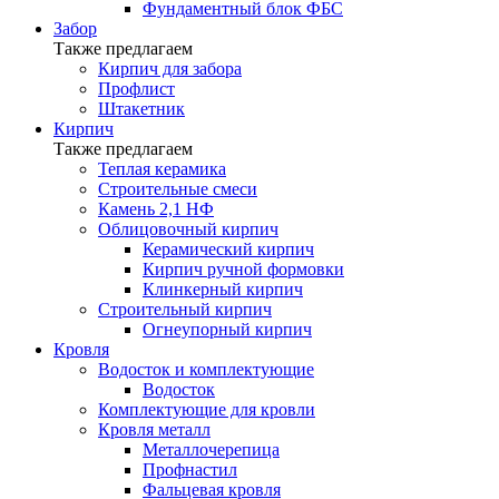
Фундаментный блок ФБС
Забор
Также предлагаем
Кирпич для забора
Профлист
Штакетник
Кирпич
Также предлагаем
Теплая керамика
Строительные смеси
Камень 2,1 НФ
Облицовочный кирпич
Керамический кирпич
Кирпич ручной формовки
Клинкерный кирпич
Строительный кирпич
Огнеупорный кирпич
Кровля
Водосток и комплектующие
Водосток
Комплектующие для кровли
Кровля металл
Металлочерепица
Профнастил
Фальцевая кровля