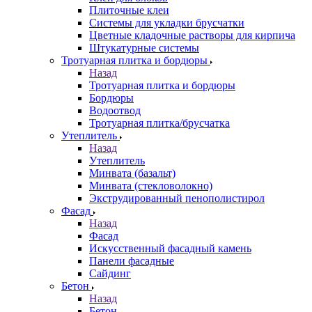
Плиточные клеи
Системы для укладки брусчатки
Цветные кладочные растворы для кирпича
Штукатурные системы
Тротуарная плитка и бордюры
Назад
Тротуарная плитка и бордюры
Бордюры
Водоотвод
Тротуарная плитка/брусчатка
Утеплитель
Назад
Утеплитель
Минвата (базальт)
Минвата (стекловолокно)
Экструдированный пенополистирол
Фасад
Назад
Фасад
Искусственный фасадный камень
Панели фасадные
Сайдинг
Бетон
Назад
Бетон