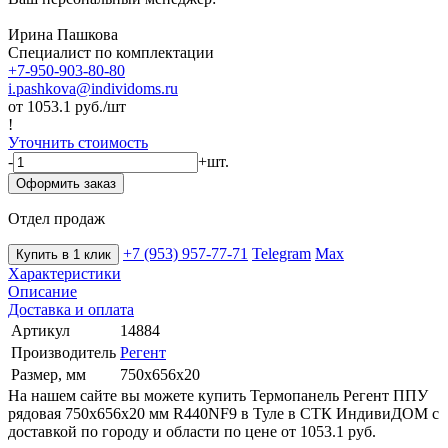
Ирина Пашкова
Специалист по комплектации
+7-950-903-80-80
i.pashkova@individoms.ru
от 1053.1
руб./шт
!
Уточнить стоимость
-
+
шт.
Оформить заказ
Отдел продаж
+7 (953) 957-77-71
Telegram
Max
Купить в 1 клик
Характеристики
Описание
Доставка и оплата
Артикул
14884
Производитель
Регент
Размер, мм
750х656х20
На нашем сайте вы можете купить Термопанель Регент ППУ
рядовая 750х656х20 мм R440NF9 в Туле в СТК ИндивиДОМ с
доставкой по городу и области по цене от 1053.1 руб.