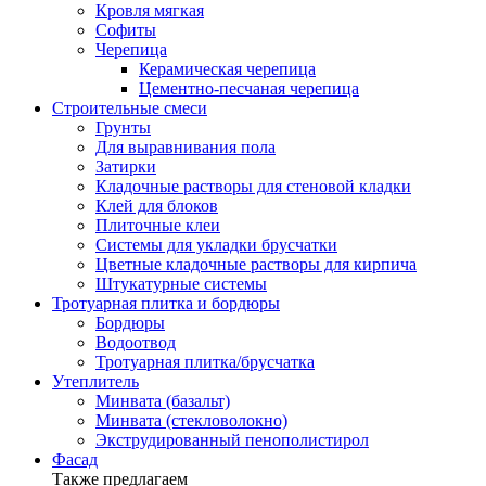
Кровля мягкая
Софиты
Черепица
Керамическая черепица
Цементно-песчаная черепица
Строительные смеси
Грунты
Для выравнивания пола
Затирки
Кладочные растворы для стеновой кладки
Клей для блоков
Плиточные клеи
Системы для укладки брусчатки
Цветные кладочные растворы для кирпича
Штукатурные системы
Тротуарная плитка и бордюры
Бордюры
Водоотвод
Тротуарная плитка/брусчатка
Утеплитель
Минвата (базальт)
Минвата (стекловолокно)
Экструдированный пенополистирол
Фасад
Также предлагаем