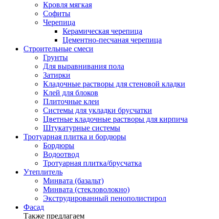
Кровля мягкая
Софиты
Черепица
Керамическая черепица
Цементно-песчаная черепица
Строительные смеси
Грунты
Для выравнивания пола
Затирки
Кладочные растворы для стеновой кладки
Клей для блоков
Плиточные клеи
Системы для укладки брусчатки
Цветные кладочные растворы для кирпича
Штукатурные системы
Тротуарная плитка и бордюры
Бордюры
Водоотвод
Тротуарная плитка/брусчатка
Утеплитель
Минвата (базальт)
Минвата (стекловолокно)
Экструдированный пенополистирол
Фасад
Также предлагаем