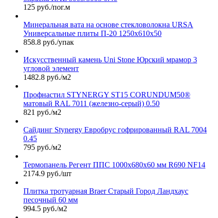
125 руб./пог.м
Минеральная вата на основе стекловолокна URSA
Универсальные плиты П-20 1250х610х50
858.8 руб./упак
Искусственный камень Uni Stone Юрский мрамор 3
угловой элемент
1482.8 руб./м2
Профнастил STYNERGY ST15 CORUNDUM50®
матовый RAL 7011 (железно-серый) 0.50
821 руб./м2
Сайдинг Stynergy Евробрус гофрированный RAL 7004
0.45
795 руб./м2
Термопанель Регент ППС 1000х680х60 мм R690 NF14
2174.9 руб./шт
Плитка тротуарная Braer Старый Город Ландхаус
песочный 60 мм
994.5 руб./м2