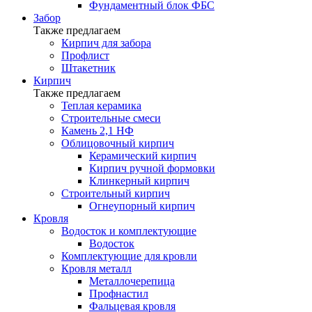
Фундаментный блок ФБС
Забор
Также предлагаем
Кирпич для забора
Профлист
Штакетник
Кирпич
Также предлагаем
Теплая керамика
Строительные смеси
Камень 2,1 НФ
Облицовочный кирпич
Керамический кирпич
Кирпич ручной формовки
Клинкерный кирпич
Строительный кирпич
Огнеупорный кирпич
Кровля
Водосток и комплектующие
Водосток
Комплектующие для кровли
Кровля металл
Металлочерепица
Профнастил
Фальцевая кровля