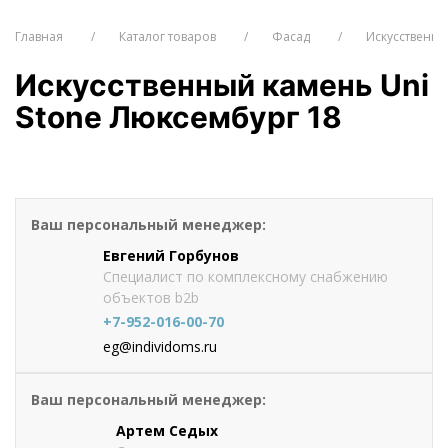
Главная
Каталог товаров
Фасад
Искусственн
Искусственный камень Uni
Stone Люксембург 18
от 1306.5
руб./м2
Оформить заказ
Ваш персональный менеджер:
Евгений Горбунов
Специалист по комплексному снабжению
объектов b2b
+7-952-016-00-70
eg@individoms.ru
Ваш персональный менеджер:
Артем Седых