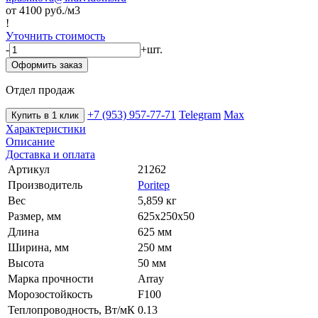
от 4100
руб./м3
!
Уточнить стоимость
-
+
шт.
Оформить заказ
Отдел продаж
+7 (953) 957-77-71
Telegram
Max
Купить в 1 клик
Характеристики
Описание
Доставка и оплата
Артикул
21262
Производитель
Poritep
Вес
5,859 кг
Размер, мм
625х250х50
Длина
625 мм
Ширина, мм
250 мм
Высота
50 мм
Марка прочности
Array
Морозостойкость
F100
Теплопроводность, Вт/мК
0.13