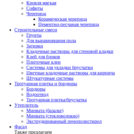
Кровля мягкая
Софиты
Черепица
Керамическая черепица
Цементно-песчаная черепица
Строительные смеси
Грунты
Для выравнивания пола
Затирки
Кладочные растворы для стеновой кладки
Клей для блоков
Плиточные клеи
Системы для укладки брусчатки
Цветные кладочные растворы для кирпича
Штукатурные системы
Тротуарная плитка и бордюры
Бордюры
Водоотвод
Тротуарная плитка/брусчатка
Утеплитель
Минвата (базальт)
Минвата (стекловолокно)
Экструдированный пенополистирол
Фасад
Также предлагаем