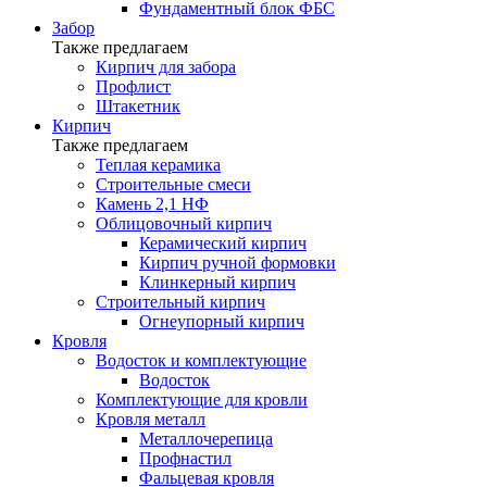
Фундаментный блок ФБС
Забор
Также предлагаем
Кирпич для забора
Профлист
Штакетник
Кирпич
Также предлагаем
Теплая керамика
Строительные смеси
Камень 2,1 НФ
Облицовочный кирпич
Керамический кирпич
Кирпич ручной формовки
Клинкерный кирпич
Строительный кирпич
Огнеупорный кирпич
Кровля
Водосток и комплектующие
Водосток
Комплектующие для кровли
Кровля металл
Металлочерепица
Профнастил
Фальцевая кровля