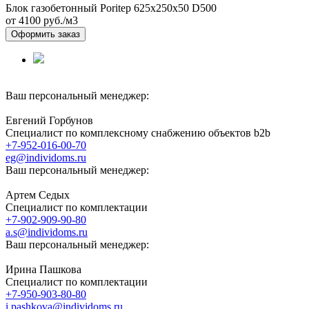
Блок газобетонный Poritep 625x250x50 D500
от 4100
руб./м3
Оформить заказ
Ваш персональный менеджер:
Евгений Горбунов
Специалист по комплексному снабжению объектов b2b
+7-952-016-00-70
eg@individoms.ru
Ваш персональный менеджер:
Артем Седых
Специалист по комплектации
+7-902-909-90-80
a.s@individoms.ru
Ваш персональный менеджер:
Ирина Пашкова
Специалист по комплектации
+7-950-903-80-80
i.pashkova@individoms.ru